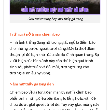
Giải mã trường hợp mơ thấy gà rừng
Trứng gà nở trong chiêm bao
Hình ảnh trứng đang nở trong giấc ngủ là điềm báo
cho những bước ngoặt tươi sáng. Đây là thời điểm
thuận lợi để bạn khởi đầu các dự định quan trọng. Sự
xuất hiện của hình ảnh này còn thể hiện quá trình
sinh sôi, phát triển và đổi mới, tượng trưng cho
tương lai nhiều hy vọng.
Nằm mơ thấy gà lông đen
Chiêm bao về gà lông đen mang ý nghĩa cảnh báo,
phản ánh những điều bạn đang lo lắng hoặc vấn đề
chưa được giải quyết triệt để. Tuy vậy, giấc mộng này