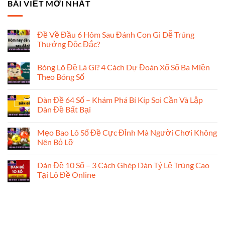
BÀI VIẾT MỚI NHẤT
Đề Về Đầu 6 Hôm Sau Đánh Con Gì Dễ Trúng
Thưởng Độc Đắc?
Bóng Lô Đề Là Gì? 4 Cách Dự Đoán Xổ Số Ba Miền
Theo Bóng Số
Dàn Đề 64 Số – Khám Phá Bí Kíp Soi Cần Và Lập
Dàn Đề Bất Bại
Mẹo Bao Lô Số Đề Cực Đỉnh Mà Người Chơi Không
Nên Bỏ Lỡ
Dàn Đề 10 Số – 3 Cách Ghép Dàn Tỷ Lệ Trúng Cao
Tại Lô Đề Online