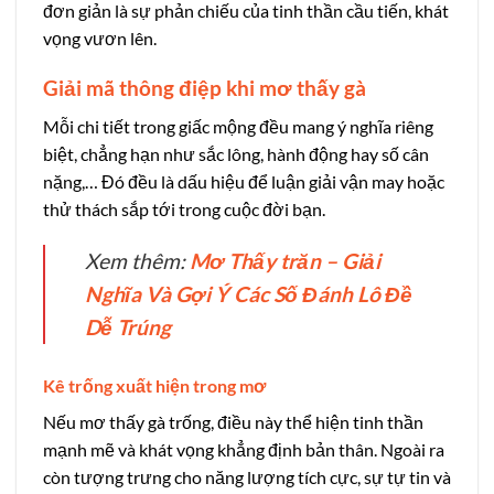
đơn giản là sự phản chiếu của tinh thần cầu tiến, khát
vọng vươn lên.
Giải mã thông điệp khi mơ thấy gà
Mỗi chi tiết trong giấc mộng đều mang ý nghĩa riêng
biệt, chẳng hạn như sắc lông, hành động hay số cân
nặng,… Đó đều là dấu hiệu để luận giải vận may hoặc
thử thách sắp tới trong cuộc đời bạn.
Xem thêm:
Mơ Thấy trăn – Giải
Nghĩa Và Gợi Ý Các Số Đánh Lô Đề
Dễ Trúng
Kê trống xuất hiện trong mơ
Nếu mơ thấy gà trống, điều này thể hiện tinh thần
mạnh mẽ và khát vọng khẳng định bản thân. Ngoài ra
còn tượng trưng cho năng lượng tích cực, sự tự tin và