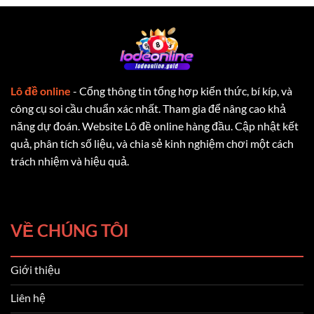
Lô đề online
- Cổng thông tin tổng hợp kiến thức, bí kíp, và
công cụ soi cầu chuẩn xác nhất. Tham gia để nâng cao khả
năng dự đoán. Website Lô đề online hàng đầu. Cập nhật kết
quả, phân tích số liệu, và chia sẻ kinh nghiệm chơi một cách
trách nhiệm và hiệu quả.
VỀ CHÚNG TÔI
Giới thiệu
Liên hệ