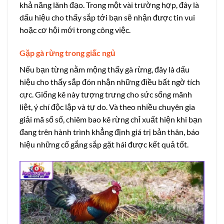
khả năng lãnh đạo. Trong một vài trường hợp, đây là
dấu hiệu cho thấy sắp tới bạn sẽ nhận được tin vui
hoặc cơ hội mới trong công việc.
Gặp gà rừng trong giấc ngủ
Nếu bạn từng nằm mộng thấy gà rừng, đây là dấu
hiệu cho thấy sắp đón nhận những điều bất ngờ tích
cực. Giống kê này tượng trưng cho sức sống mãnh
liệt, ý chí độc lập và tự do. Và theo nhiều chuyên gia
giải mã sổ số, chiêm bao kê rừng chỉ xuất hiện khi bạn
đang trên hành trình khẳng định giá trị bản thân, báo
hiệu những cố gắng sắp gặt hái được kết quả tốt.