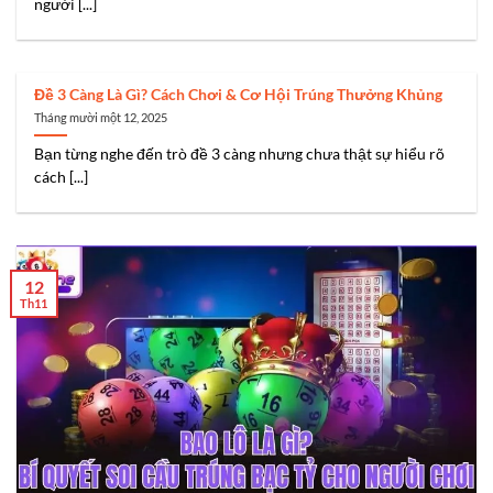
người [...]
Đề 3 Càng Là Gì? Cách Chơi & Cơ Hội Trúng Thưởng Khủng
Tháng mười một 12, 2025
Bạn từng nghe đến trò đề 3 càng nhưng chưa thật sự hiểu rõ
cách [...]
12
Th11