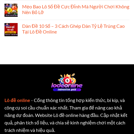
Mẹo Bao Lô Số Đề Cực Đỉnh Mà Người Chơi Không
Nên Bỏ Lỡ
Dàn Đề 10 Số – 3 Cách Ghép Dàn Tỷ Lệ Trúng Cao
Tại Lô Đề Online
Lô đề online
- Cổng thông tin tổng hợp kiến thức, bí kíp, và
công cụ soi cầu chuẩn xác nhất. Tham gia để nâng cao khả
năng dự đoán. Website Lô đề online hàng đầu. Cập nhật kết
quả, phân tích số liệu, và chia sẻ kinh nghiệm chơi một cách
trách nhiệm và hiệu quả.