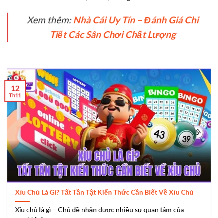
Xem thêm:
Nhà Cái Uy Tín – Đánh Giá Chi
Tiết Các Sân Chơi Chất Lượng
12
Th11
Xỉu Chủ Là Gì? Tất Tần Tật Kiến Thức Cần Biết Về Xỉu Chủ
Xỉu chủ là gì – Chủ đề nhận được nhiều sự quan tâm của