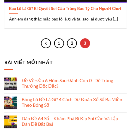
Bao Lô Là Gì? Bí Quyết Soi Cầu Trúng Bạc Tỷ Cho Người Chơi
Anh em đang thắc mắc bao lô là gì và tại sao lại được yêu [...]
1
2
3
BÀI VIẾT MỚI NHẤT
Đề Về Đầu 6 Hôm Sau Đánh Con Gì Dễ Trúng
Thưởng Độc Đắc?
Bóng Lô Đề Là Gì? 4 Cách Dự Đoán Xổ Số Ba Miền
Theo Bóng Số
Dàn Đề 64 Số – Khám Phá Bí Kíp Soi Cần Và Lập
Dàn Đề Bất Bại